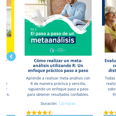
ón y
Cómo realizar un meta-
Evalu
análisis utilizando R: Un
c
enfoque práctico paso a paso
dis
e
Aprende a realizar meta-análisis con
Todas
ión y
R de manera práctica y sencilla,
reali
ón y
siguiendo un enfoque paso a paso
sobr
yores.
para obtener resultados confiables.
f
Duración:
120 horas