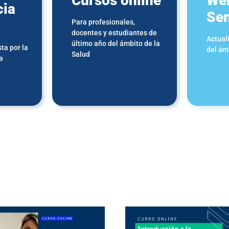
Cursos online
Web
cia
Sem
Para profesionales,
docentes y estudiantes de
Actual
último año del ámbito de la
ta por la
del ám
Salud
a