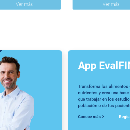
Ver más
Ver más
App EvalF
Transforma los alimentos 
nutrientes y crea una base
que trabajar en los estudio
población o de tus pacien
Conoce más
Regis