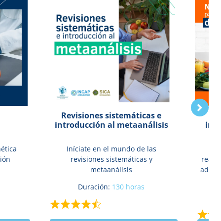
Revisiones sistemáticas e
introducción al metaanálisis
inve
ética
Iníciate en el mundo de las
Co
ción
revisiones sistemáticas y
realiz
metaanálisis
ademá
Duración:
130 horas