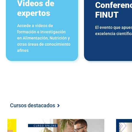
Videos de
Conferen
expertos
FINUT
Accede a videos de
El evento que apues
formación e investigación
excelencia científic
en Alimentación, Nutrición y
otras áreas de conocimiento
afines
Cursos destacados