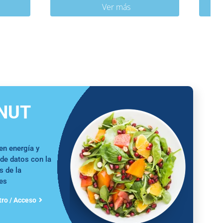
Ver más
INUT
en energía y
 de datos con la
s de la
tes
tro / Acceso