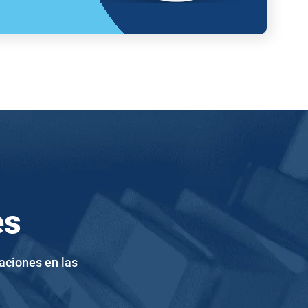
es
aciones en las