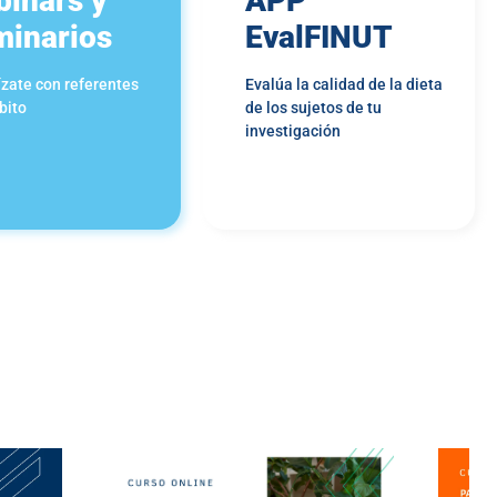
inars y
APP
inarios
EvalFINUT
ízate con referentes
Evalúa la calidad de la dieta
bito
de los sujetos de tu
investigación