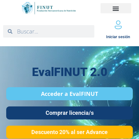
Iniciar sesión
EvalFINUT 2.0
Acceder a EvalFINUT
Comprar licencia/s
Descuento 20% al ser Advance