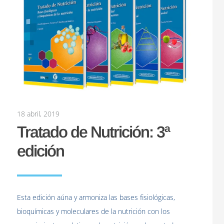
18 abril, 2019
Tratado de Nutrición: 3ª
edición
Esta edición aúna y armoniza las bases fisiológicas,
bioquímicas y moleculares de la nutrición con los