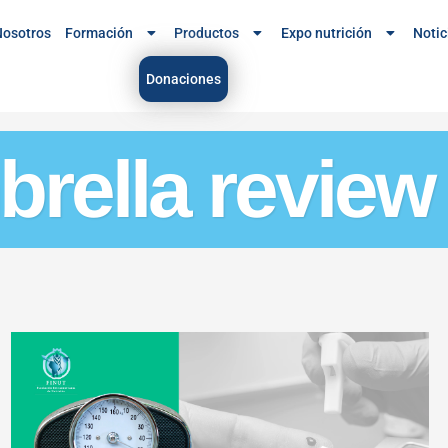
osotros
Formación
Productos
Expo nutrición
Notic
Donaciones
brella review