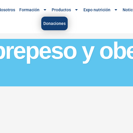
osotros
Formación
Productos
Expo nutrición
Notic
Donaciones
brepeso y ob