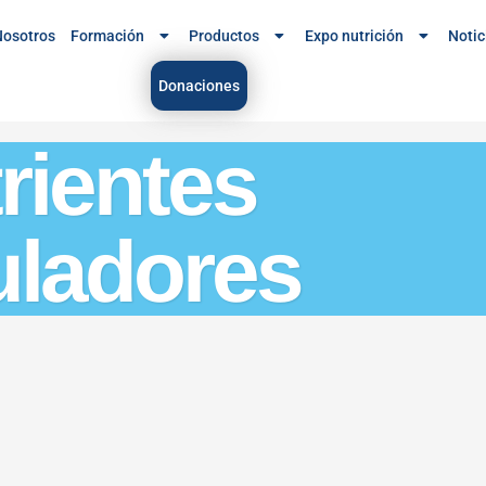
osotros
Formación
Productos
Expo nutrición
Notic
Donaciones
rientes
ladores