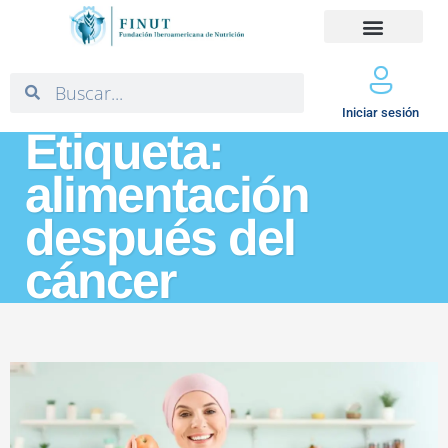
Iniciar sesión
Etiqueta:
alimentación
después del
cáncer