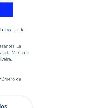
la ingesta de
esantes. La
Amanda Maria de
veira.
l número de
ios