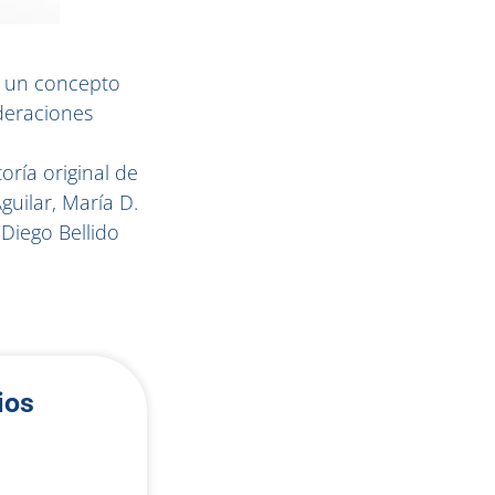
re un concepto
ideraciones
ría original de
guilar, María D.
Diego Bellido
ios