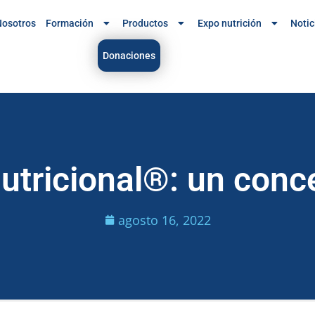
osotros
Formación
Productos
Expo nutrición
Notic
Donaciones
nutricional®: un con
agosto 16, 2022