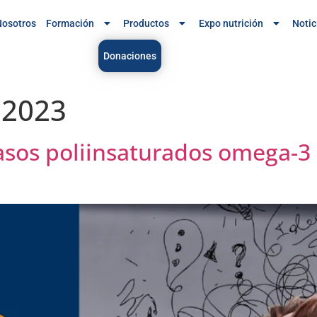
osotros
Formación
Productos
Expo nutrición
Notic
Donaciones
e 2023
rasos poliinsaturados omega-3 