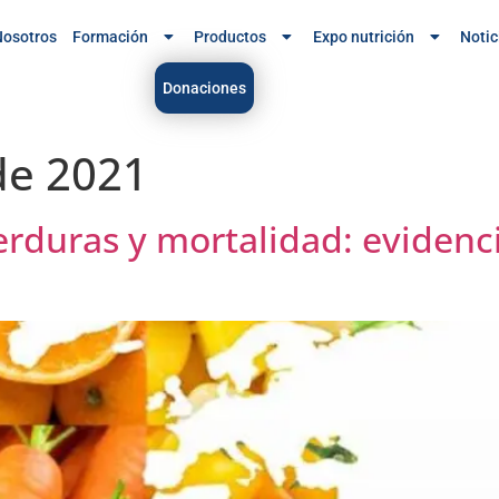
osotros
Formación
Productos
Expo nutrición
Notic
Donaciones
de 2021
erduras y mortalidad: evidenc