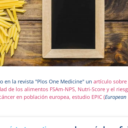
o en la revista "Plos One Medicine" un
artículo sobre
idad de los alimentos FSAm-NPS, Nutri-Score y el ries
 cáncer en población europea, estudio EPIC (
European 