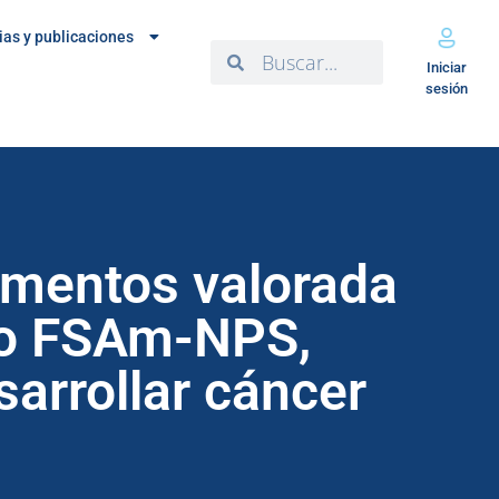
ias y publicaciones
Iniciar
sesión
limentos valorada
do FSAm-NPS,
sarrollar cáncer