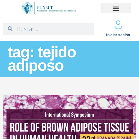
Iniciar sesión
tag: tejido
adiposo