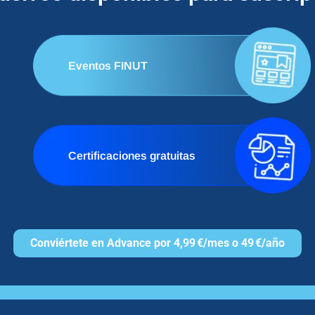
Eventos FINUT
Certificaciones gratuitas
Conviértete en Advance por 4,99 €/mes o 49 €/año