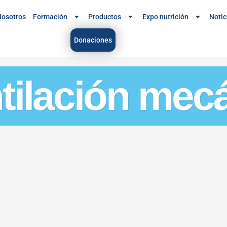
osotros
Formación
Productos
Expo nutrición
Notic
Donaciones
ntilación mec