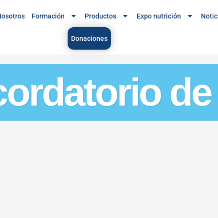
osotros
Formación
Productos
Expo nutrición
Notic
Donaciones
cordatorio de