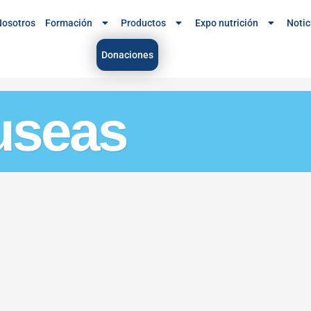
osotros
Formación
Productos
Expo nutrición
Notic
Donaciones
useas