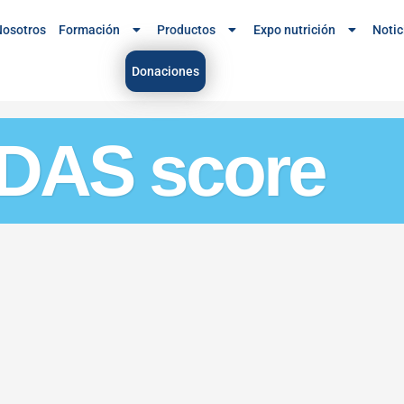
osotros
Formación
Productos
Expo nutrición
Notic
Donaciones
EDAS score