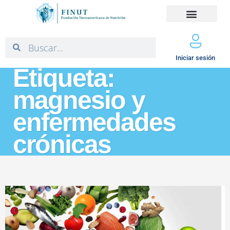
Iniciar sesión
Etiqueta:
magnesio y
enfermedades
crónicas