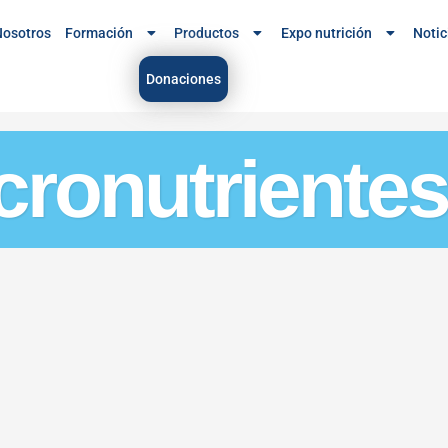
osotros
Formación
Productos
Expo nutrición
Notic
Donaciones
cronutrientes