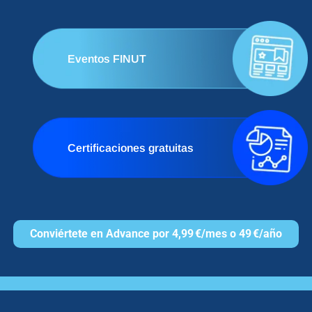
Eventos FINUT
Certificaciones gratuitas
Conviértete en Advance por 4,99 €/mes o 49 €/año