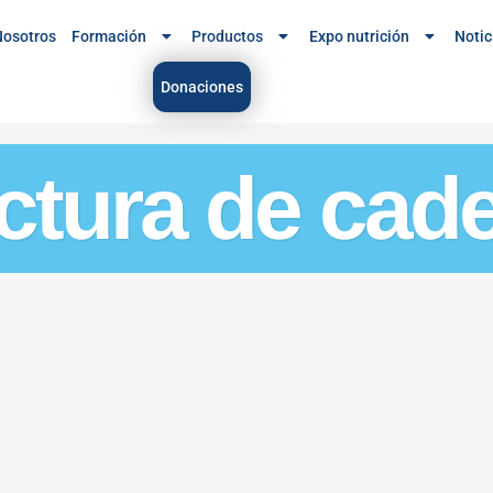
osotros
Formación
Productos
Expo nutrición
Notic
Donaciones
actura de cad