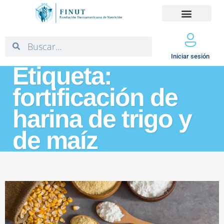
Iniciar sesión
Etiqueta:
fortificación de
harina de trigo y
de maíz