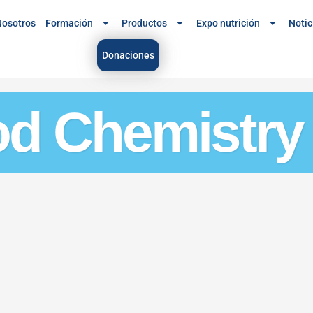
osotros
Formación
Productos
Expo nutrición
Notic
Donaciones
od Chemistry