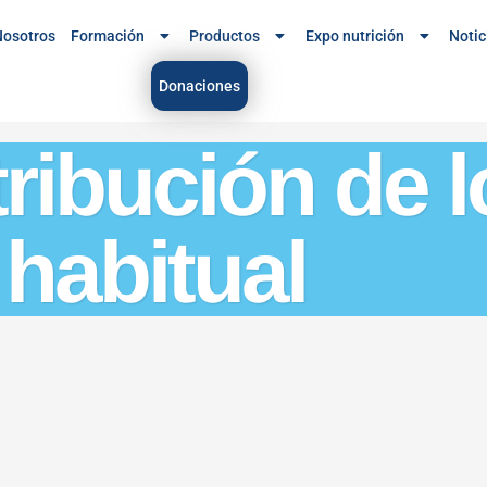
osotros
Formación
Productos
Expo nutrición
Notic
Donaciones
tribución de 
 habitual