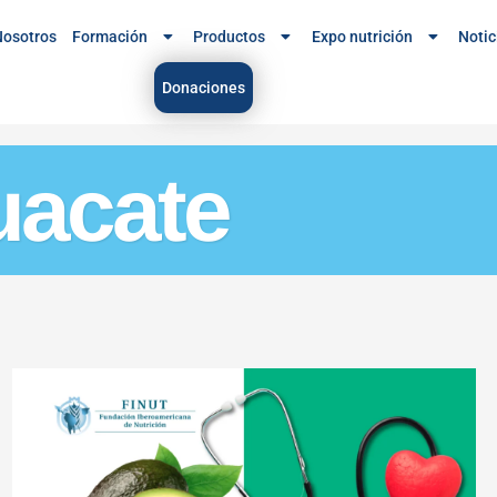
osotros
Formación
Productos
Expo nutrición
Notic
Donaciones
uacate