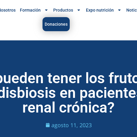
osotros
Formación
Productos
Expo nutrición
Notic
Donaciones
ueden tener los fruto
 disbiosis en pacien
renal crónica?
agosto 11, 2023