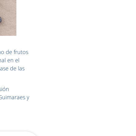
mo de frutos
al en el
ase de las
sión
 Guimaraes y