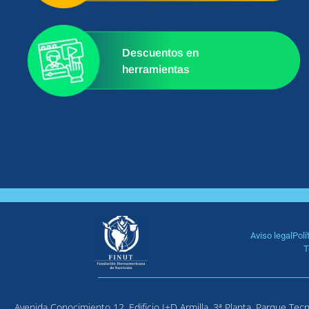
Descuentos en
herramientas
Aviso legal
Polí
T
Avenida Conocimiento 12, Edificio I+D Armilla, 3ª Planta, Parque Tecno