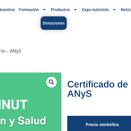
osotros
Formación
Productos
Expo nutrición
Notic
Donaciones
rio – ANyS
Certificado de
ANyS
Precio simbólico