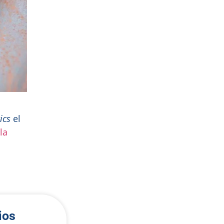
ics
el
la
ios