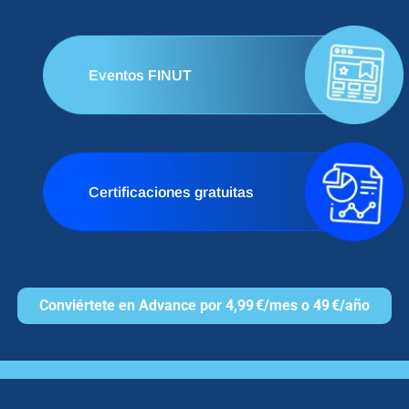
Eventos FINUT
Certificaciones gratuitas
Conviértete en Advance por 4,99 €/mes o 49 €/año