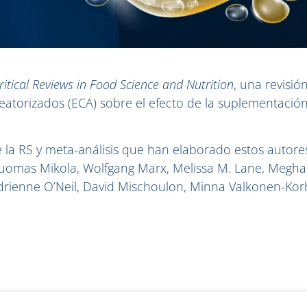
ritical Reviews in Food Science and Nutrition
, una revisió
leatorizados (ECA) sobre el efecto de la suplementació
a RS y meta-análisis que han elaborado estos autores
 Tuomas Mikola, Wolfgang Marx, Melissa M. Lane, Megh
rienne O’Neil, David Mischoulon, Minna Valkonen-Korh