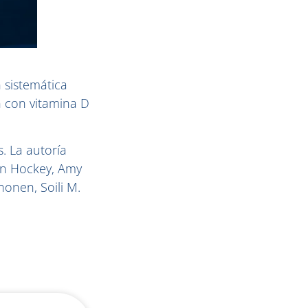
n sistemática
n con vitamina D
. La autoría
an Hockey, Amy
onen, Soili M.