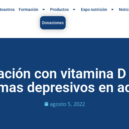
osotros
Formación
Productos
Expo nutrición
Notic
Donaciones
ción con vitamina D p
mas depresivos en a
agosto 5, 2022