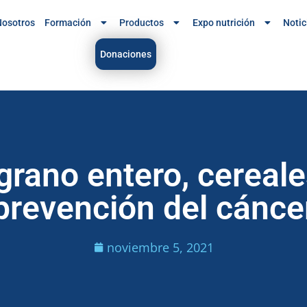
osotros
Formación
Productos
Expo nutrición
Notic
Donaciones
grano entero, cereale
prevención del cánce
noviembre 5, 2021