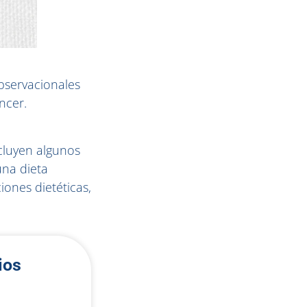
observacionales
ncer.
ncluyen algunos
na dieta
iones dietéticas,
ios