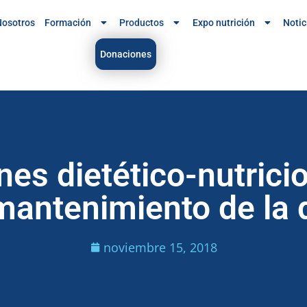
osotros
Formación
Productos
Expo nutrición
Notic
Donaciones
es dietético-nutricio
mantenimiento de la d
noviembre 15, 2018