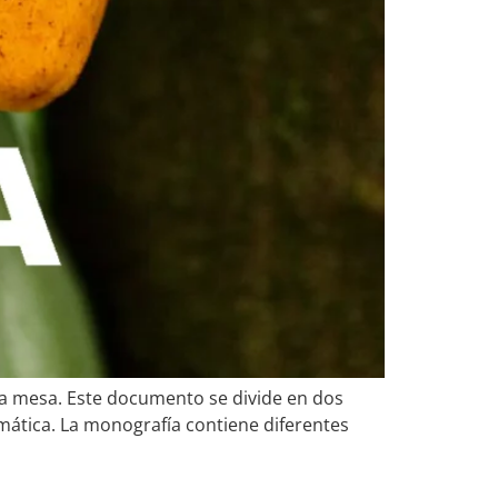
 la mesa. Este documento se divide en dos
ática. La monografía contiene diferentes