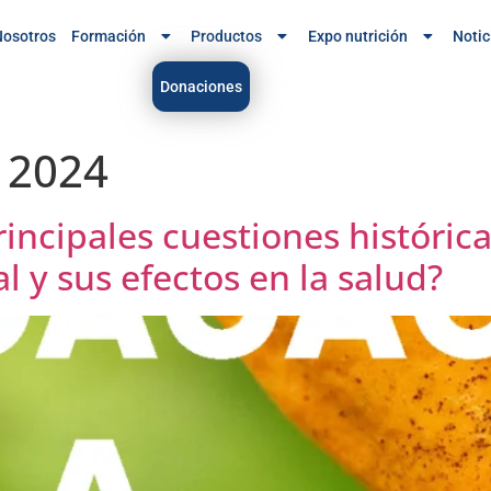
osotros
Formación
Productos
Expo nutrición
Notic
Donaciones
e 2024
incipales cuestiones histórica
 y sus efectos en la salud?