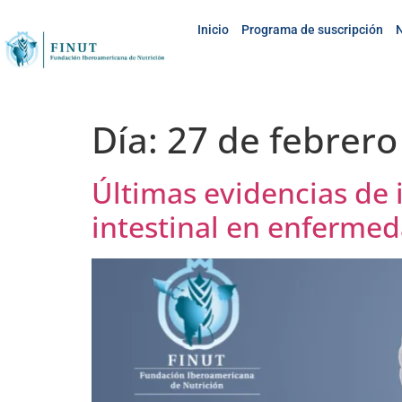
Inicio
Programa de suscripción
N
Día:
27 de febrero
Últimas evidencias de 
intestinal en enferme