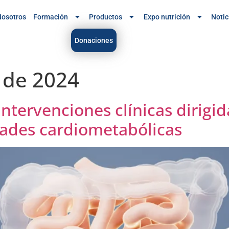
osotros
Formación
Productos
Expo nutrición
Notic
Donaciones
 de 2024
intervenciones clínicas dirigi
dades cardiometabólicas